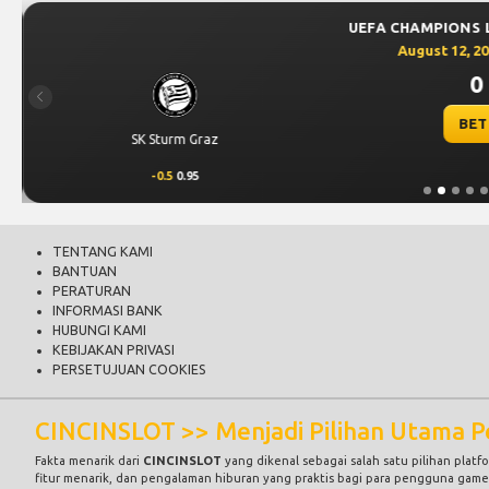
UEFA CHAMPIONS 
August 12, 20
0 
Previous
BET
SK Sturm Graz
-0.5
0.95
TENTANG KAMI
BANTUAN
PERATURAN
INFORMASI BANK
HUBUNGI KAMI
KEBIJAKAN PRIVASI
PERSETUJUAN COOKIES
CINCINSLOT >> Menjadi Pilihan Utama P
Fakta menarik dari
CINCINSLOT
yang dikenal sebagai salah satu pilihan plat
fitur menarik, dan pengalaman hiburan yang praktis bagi para pengguna game