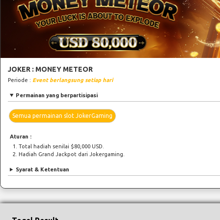
JOKER : MONEY METEOR
Periode :
Event berlangsung setiap hari
Permainan yang berpartisipasi
Semua permainan slot JokerGaming
Aturan :
Total hadiah senilai $80,000 USD.
Hadiah Grand Jackpot dari Jokergaming.
Syarat & Ketentuan