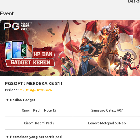
Deskt
Event
PGSOFT : MERDEKA KE 81 !
Periode:
1 - 31 Agustus 2026
Undian Gadget
Xiaomi Redmi Note 15
Samsung Galaxy A07
Xiaomi Redmi Pad 2
Lenovo Motopad 60 Neo
Permainan yang berpartisipasi