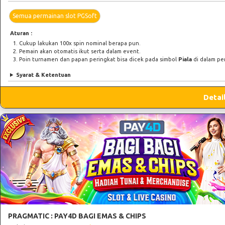
Semua permainan slot PGSoft
Aturan :
Cukup lakukan 100x spin nominal berapa pun.
Pemain akan otomatis ikut serta dalam event.
Poin turnamen dan papan peringkat bisa dicek pada simbol
Piala
di dalam pe
Syarat & Ketentuan
Detai
PRAGMATIC : PAY4D BAGI EMAS & CHIPS