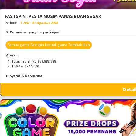
FASTSPIN : PESTA MUSIM PANAS BUAH SEGAR
Periode :
1 Juli - 31 Agustus 2026
Permainan yang berpartisipasi
Semua game Fastspin kecuali game Tembak Ikan
Aturan :
Total hadiah Rp 888,888,888.
1 EXP = Rp.16,500.
Syarat & Ketentuan
Detai