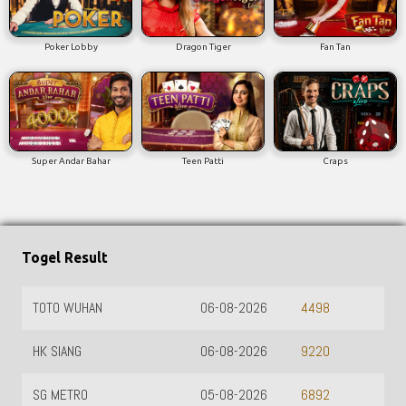
Poker Lobby
Dragon Tiger
Fan Tan
Super Andar Bahar
Teen Patti
Craps
Togel Result
TOTO WUHAN
06-08-2026
4498
HK SIANG
06-08-2026
9220
SG METRO
05-08-2026
6892