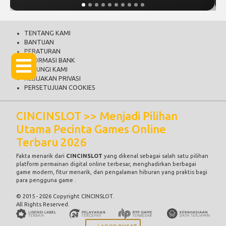
TENTANG KAMI
BANTUAN
PERATURAN
INFORMASI BANK
HUBUNGI KAMI
KEBIJAKAN PRIVASI
PERSETUJUAN COOKIES
CINCINSLOT >> Menjadi Pilihan
Utama Pecinta Games Online
Terbaru 2026
Fakta menarik dari
CINCINSLOT
yang dikenal sebagai salah satu pilihan
platform permainan digital online terbesar, menghadirkan berbagai
game modern, fitur menarik, dan pengalaman hiburan yang praktis bagi
para pengguna game .
© 2015 - 2026 Copyright CINCINSLOT.
All Rights Reserved.