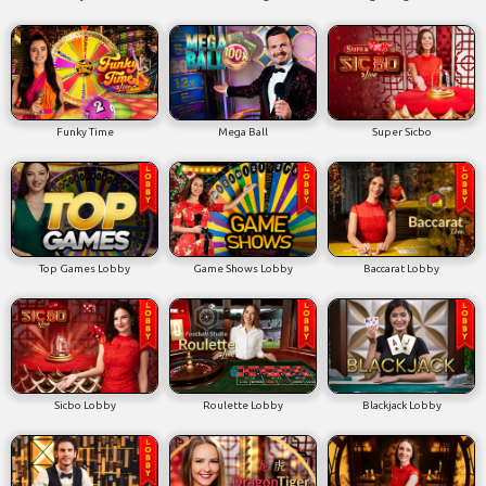
Funky Time
Mega Ball
Super Sicbo
Top Games Lobby
Game Shows Lobby
Baccarat Lobby
Sicbo Lobby
Roulette Lobby
Blackjack Lobby